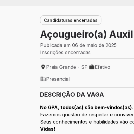
Candidaturas encerradas
Açougueiro(a) Auxi
Publicada em 06 de maio de 2025
Inscrições encerradas
Praia Grande - SP
Efetivo
Local de trabalho: Praia Grande - SP
Tipo de vaga: Efetiv
Presencial
Modelo de trabalho: Presencial
DESCRIÇÃO DA VAGA
No GPA, todos(as) são bem-vindos(as)
.
Fazemos questão de respeitar e conviver
Seus conhecimentos e habilidades vão co
Vidas!