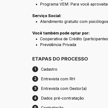
Programa VEM: Para você aproveita
Serviço Social:
Atendimento gratuito com psicólogos 
Você também pode optar por:
Cooperativa de Crédito (participant
Previdência Privada
ETAPAS DO PROCESSO
Cadastro
1
Etapa 1: Cadastro
Entrevista com RH
2
Etapa 2: Entrevista com RH
Entrevista com Gestor(a)
3
Etapa 3: Entrevista com Gestor(a)
Dados pré-contratação
4
Etapa 4: Dados pré-contratação
Contratação
5