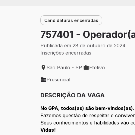
Candidaturas encerradas
757401 - Operador(
Publicada em 28 de outubro de 2024
Inscrições encerradas
São Paulo - SP
Efetivo
Local de trabalho: São Paulo - SP
Tipo de vaga: Efetivo
Presencial
Modelo de trabalho: Presencial
DESCRIÇÃO DA VAGA
No GPA, todos(as) são bem-vindos(as)
.
Fazemos questão de respeitar e conviver
Seus conhecimentos e habilidades vão co
Vidas!