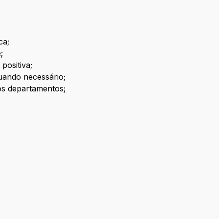
ca;
;
positiva;
uando necessário;
ros departamentos;