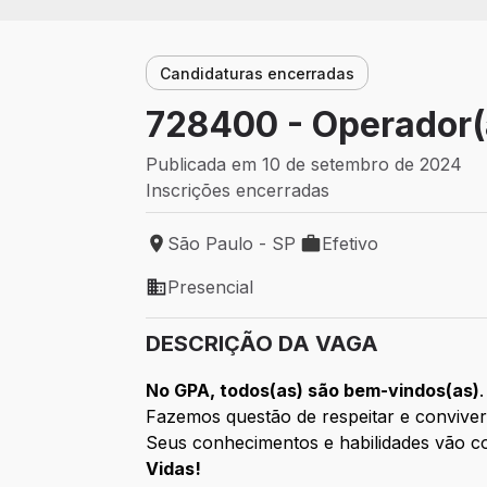
Candidaturas encerradas
728400 - Operador(
Publicada em 10 de setembro de 2024
Inscrições encerradas
São Paulo - SP
Efetivo
Local de trabalho: São Paulo - SP
Tipo de vaga: Efetivo
Presencial
Modelo de trabalho: Presencial
DESCRIÇÃO DA VAGA
No GPA, todos(as) são bem-vindos(as)
.
Fazemos questão de respeitar e conviver
Seus conhecimentos e habilidades vão co
Vidas!