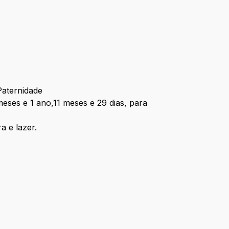
Paternidade
eses e 1 ano,11 meses e 29 dias, para
a e lazer.