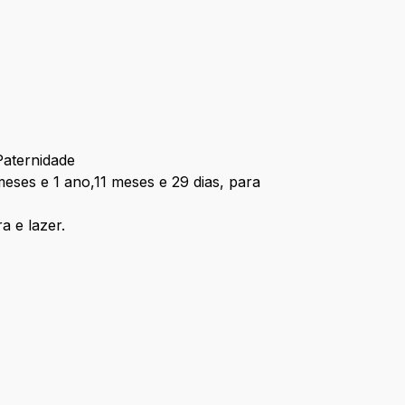
Paternidade
eses e 1 ano,11 meses e 29 dias, para
a e lazer.