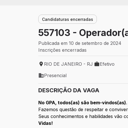
Candidaturas encerradas
557103 - Operador(a
Publicada em 10 de setembro de 2024
Inscrições encerradas
RIO DE JANEIRO - RJ
Efetivo
Local de trabalho: RIO DE JANEIRO - RJ
Tipo de vaga: E
Presencial
Modelo de trabalho: Presencial
DESCRIÇÃO DA VAGA
No GPA, todos(as) são bem-vindos(as)
.
Fazemos questão de respeitar e conviver
Seus conhecimentos e habilidades vão co
Vidas!