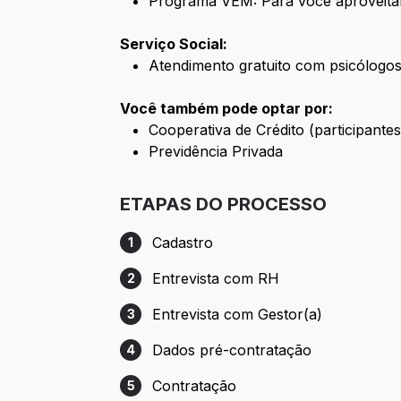
Programa VEM: Para você aproveita
Serviço Social:
Atendimento gratuito com psicólogos 
Você também pode optar por:
Cooperativa de Crédito (participant
Previdência Privada
ETAPAS DO PROCESSO
Cadastro
1
Etapa 1: Cadastro
Entrevista com RH
2
Etapa 2: Entrevista com RH
Entrevista com Gestor(a)
3
Etapa 3: Entrevista com Gestor(a)
Dados pré-contratação
4
Etapa 4: Dados pré-contratação
Contratação
5
Etapa 5: Contratação