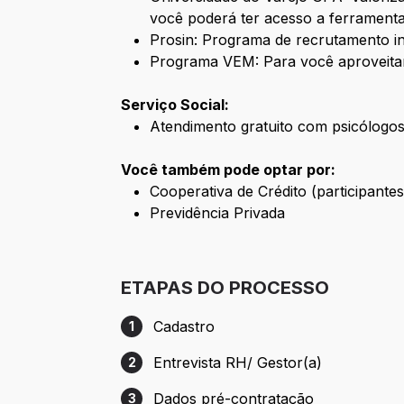
você poderá ter acesso a ferramenta
Prosin: Programa de recrutamento i
Programa VEM: Para você aproveita
Serviço Social:
Atendimento gratuito com psicólogos 
Você também pode optar por:
Cooperativa de Crédito (participant
Previdência Privada
ETAPAS DO PROCESSO
Cadastro
1
Etapa 1: Cadastro
Entrevista RH/ Gestor(a)
2
Etapa 2: Entrevista RH/ Gestor(a)
Dados pré-contratação
3