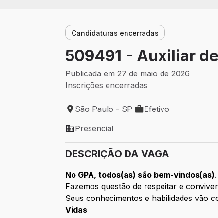
Candidaturas encerradas
509491 - Auxiliar d
Publicada em 27 de maio de 2026
Inscrições encerradas
São Paulo - SP
Efetivo
Local de trabalho: São Paulo - SP
Tipo de vaga: Efetivo
Presencial
Modelo de trabalho: Presencial
DESCRIÇÃO DA VAGA
No GPA, todos(as) são bem-vindos(as)
.
Fazemos questão de respeitar e conviver
Seus conhecimentos e habilidades vão co
Vidas