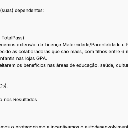
(suas) dependentes:
e TotalPass)
cemos extensão da Licença Maternidade/Parentalidade e 
cido as colaboradoras que são mães, com filhos entre 6 m
infantis nas lojas GPA.
eitarem os benefícios nas áreas de educação, saúde, cultur
CDs).
o nos Resultados
zamos o protagonismo e incentivamos o autodesenvolviment