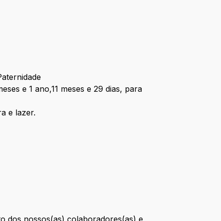
Paternidade
eses e 1 ano,11 meses e 29 dias, para
a e lazer.
o dos nossos(as) colaboradores(as) e