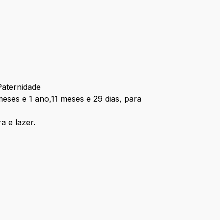
Paternidade
eses e 1 ano,11 meses e 29 dias, para
a e lazer.