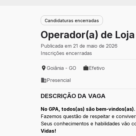
Candidaturas encerradas
Operador(a) de Loja
Publicada em 21 de maio de 2026
Inscrições encerradas
Goiânia - GO
Efetivo
Local de trabalho: Goiânia - GO
Tipo de vaga: Efetivo
Presencial
Modelo de trabalho: Presencial
DESCRIÇÃO DA VAGA
No GPA, todos(as) são bem-vindos(as)
.
Fazemos questão de respeitar e conviver
Seus conhecimentos e habilidades vão co
Vidas!